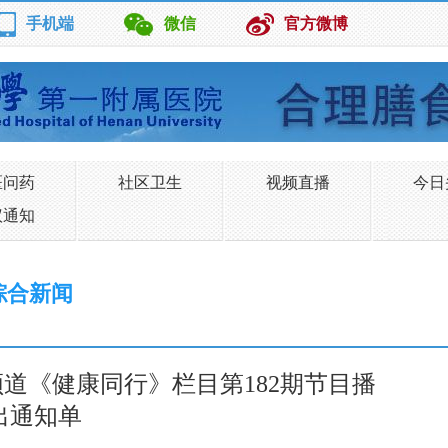
手机端
微信
官方微博
医问药
社区卫生
视频直播
今日
议通知
综合新闻
道《健康同行》栏目第182期节目播
出通知单