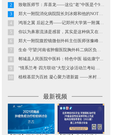
致敬医师节：库喜龙——这位“老”中医是个90后...
2
郑大一附院消化病院院长刘冰熔和他的NOTES技术...
3
鸿渐之翼 后起之秀——记郑州大学第一附属医院胃肠外科副主...
4
你以为鼻塞流涕是感冒，其实是这种病又在发作··· ...
5
郑大一附院腹腔镜微创外科主任医师张豫峰教授...
6
生命·守望|河南省肿瘤医院胸外科二病区负责人巴玉峰...
7
郸城县人民医院中医科：特色中医 福佑康宁...
8
“情系兰考·四方联动”大型义诊活动兰考站 ...
9
植根基层为百姓 凝心聚力谱新篇 ——米村镇中心卫生院工作...
10
最新视频