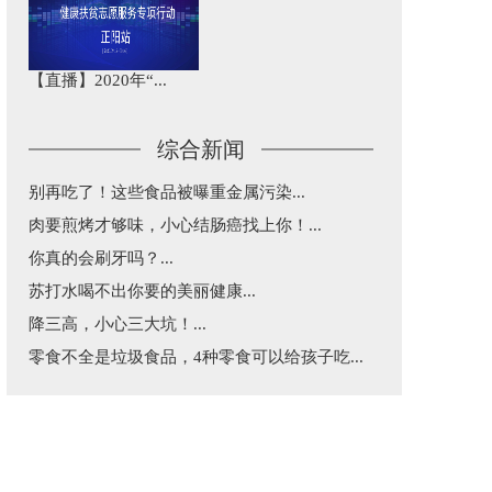
【直播】2020年“...
综合新闻
别再吃了！这些食品被曝重金属污染...
肉要煎烤才够味，小心结肠癌找上你！...
你真的会刷牙吗？...
苏打水喝不出你要的美丽健康...
降三高，小心三大坑！...
零食不全是垃圾食品，4种零食可以给孩子吃...
益生菌和益生元不是“万能药”，这篇告诉你...
五一出行，超实用乘车建议...
每天三分钟，纵览天下医事！...
涂防晒还是被晒黑了究竟咋回事？...