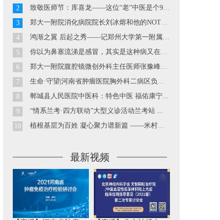
致敬医师节：库喜龙——这位“老”中医是个90后...
2
郑大一附院消化病院院长刘冰熔和他的NOTES技术...
3
鸿渐之翼 后起之秀——记郑州大学第一附属医院胃肠外科副主...
4
你以为鼻塞流涕是感冒，其实是这种病又在发作··· ...
5
郑大一附院腹腔镜微创外科主任医师张豫峰教授...
6
生命·守望|河南省肿瘤医院胸外科二病区负责人巴玉峰...
7
郸城县人民医院中医科：特色中医 福佑康宁...
8
“情系兰考·四方联动”大型义诊活动兰考站 ...
9
植根基层为百姓 凝心聚力谱新篇 ——米村镇中心卫生院工作...
10
最新视频