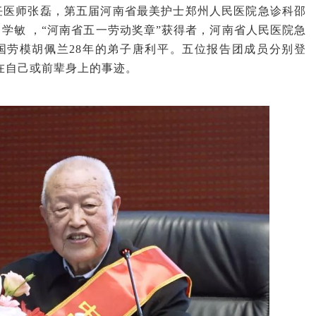
任医师张磊，第五届河南省最美护士郑州人民医院急诊科邵
田学敏 ，“河南省五一劳动奖章”获得者，河南省人民医院急
国劳模胡佩兰28年的弟子唐利平。五位报告团成员分别登
在自己或前辈身上的事迹。