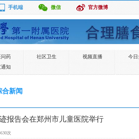
手机端
微信
官方微博
医问药
社区卫生
视频直播
今日
议通知
综合新闻
迹报告会在郑州市儿童医院举行
630次