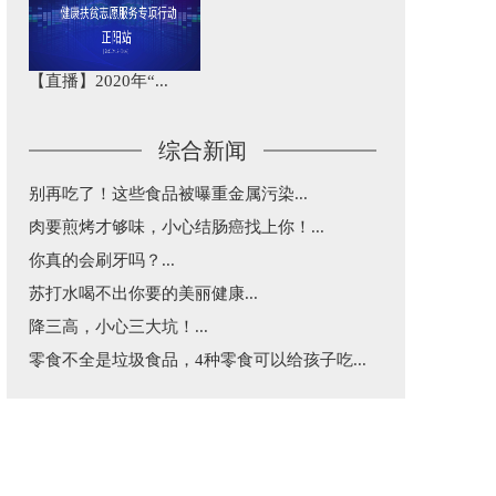
【直播】2020年“...
综合新闻
别再吃了！这些食品被曝重金属污染...
肉要煎烤才够味，小心结肠癌找上你！...
你真的会刷牙吗？...
苏打水喝不出你要的美丽健康...
降三高，小心三大坑！...
零食不全是垃圾食品，4种零食可以给孩子吃...
益生菌和益生元不是“万能药”，这篇告诉你...
五一出行，超实用乘车建议...
每天三分钟，纵览天下医事！...
涂防晒还是被晒黑了究竟咋回事？...