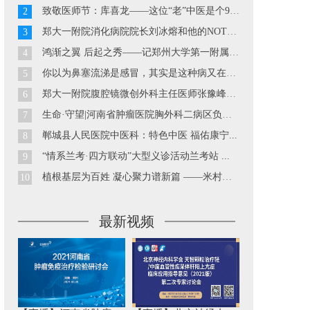
致敬医师节：库喜龙——这位“老”中医是个90后...
2
郑大一附院消化病院院长刘冰熔和他的NOTES技术...
3
鸿渐之翼 后起之秀——记郑州大学第一附属医院胃肠外科副主...
4
你以为鼻塞流涕是感冒，其实是这种病又在发作··· ...
5
郑大一附院腹腔镜微创外科主任医师张豫峰教授...
6
生命·守望|河南省肿瘤医院胸外科二病区负责人巴玉峰...
7
郸城县人民医院中医科：特色中医 福佑康宁...
8
“情系兰考·四方联动”大型义诊活动兰考站 ...
9
植根基层为百姓 凝心聚力谱新篇 ——米村镇中心卫生院工作...
10
最新视频