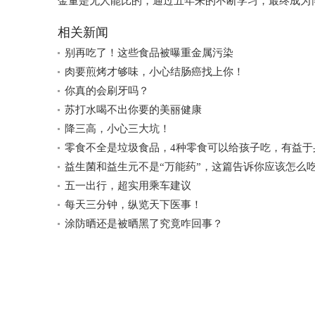
金量是无人能比的，通过五年来的不断学习，最终成为
相关新闻
别再吃了！这些食品被曝重金属污染
肉要煎烤才够味，小心结肠癌找上你！
你真的会刷牙吗？
苏打水喝不出你要的美丽健康
降三高，小心三大坑！
零食不全是垃圾食品，4种零食可以给孩子吃，有益于
益生菌和益生元不是“万能药”，这篇告诉你应该怎么
五一出行，超实用乘车建议
每天三分钟，纵览天下医事！
涂防晒还是被晒黑了究竟咋回事？