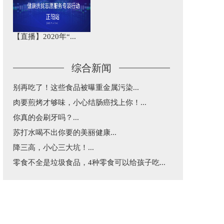
【直播】2020年“...
综合新闻
别再吃了！这些食品被曝重金属污染...
肉要煎烤才够味，小心结肠癌找上你！...
你真的会刷牙吗？...
苏打水喝不出你要的美丽健康...
降三高，小心三大坑！...
零食不全是垃圾食品，4种零食可以给孩子吃...
益生菌和益生元不是“万能药”，这篇告诉你...
五一出行，超实用乘车建议...
每天三分钟，纵览天下医事！...
涂防晒还是被晒黑了究竟咋回事？...