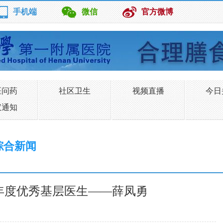
手机端
微信
官方微博
医问药
社区卫生
视频直播
今日
议通知
综合新闻
17年度优秀基层医生——薛凤勇