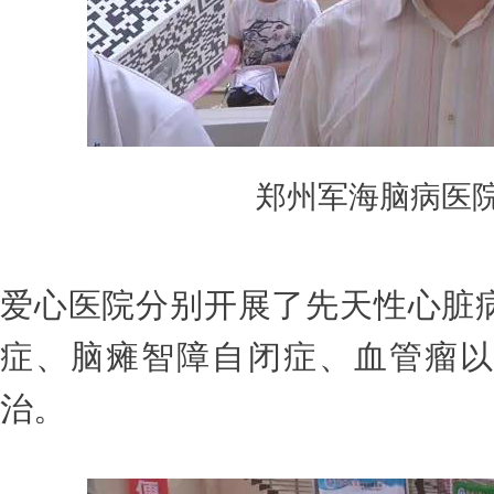
郑州军海脑病医
爱心医院
分别开展了先天性心脏
症、脑瘫智障自闭症
、
血管瘤
治。