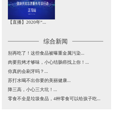
【直播】2020年“...
综合新闻
别再吃了！这些食品被曝重金属污染...
肉要煎烤才够味，小心结肠癌找上你！...
你真的会刷牙吗？...
苏打水喝不出你要的美丽健康...
降三高，小心三大坑！...
零食不全是垃圾食品，4种零食可以给孩子吃...
益生菌和益生元不是“万能药”，这篇告诉你...
五一出行，超实用乘车建议...
每天三分钟，纵览天下医事！...
涂防晒还是被晒黑了究竟咋回事？...