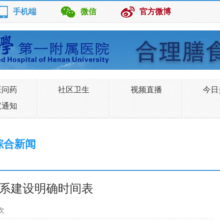
手机端
微信
官方微博
医问药
社区卫生
视频直播
今日
议通知
综合新闻
系建设明确时间表
次