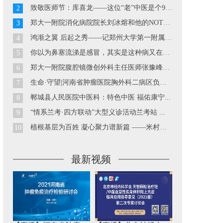
致敬医师节：库喜龙——这位“老”中医是个90后...
2
郑大一附院消化病院院长刘冰熔和他的NOTES技术...
3
鸿渐之翼 后起之秀——记郑州大学第一附属医院胃肠外科副主...
4
你以为鼻塞流涕是感冒，其实是这种病又在发作··· ...
5
郑大一附院腹腔镜微创外科主任医师张豫峰教授...
6
生命·守望|河南省肿瘤医院胸外科二病区负责人巴玉峰...
7
郸城县人民医院中医科：特色中医 福佑康宁...
8
“情系兰考·四方联动”大型义诊活动兰考站 ...
9
植根基层为百姓 凝心聚力谱新篇 ——米村镇中心卫生院工作...
10
最新视频