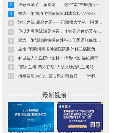
致敬医师节：库喜龙——这位“老”中医是个90后...
2
郑大一附院消化病院院长刘冰熔和他的NOTES技术...
3
鸿渐之翼 后起之秀——记郑州大学第一附属医院胃肠外科副主...
4
你以为鼻塞流涕是感冒，其实是这种病又在发作··· ...
5
郑大一附院腹腔镜微创外科主任医师张豫峰教授...
6
生命·守望|河南省肿瘤医院胸外科二病区负责人巴玉峰...
7
郸城县人民医院中医科：特色中医 福佑康宁...
8
“情系兰考·四方联动”大型义诊活动兰考站 ...
9
植根基层为百姓 凝心聚力谱新篇 ——米村镇中心卫生院工作...
10
最新视频