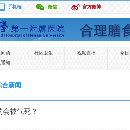
手机端
微信
官方微博
医问药
社区卫生
视频直播
今日
议通知
综合新闻
的会被气死？