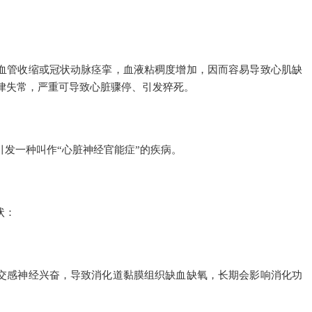
血管收缩或冠状动脉痉挛，血液粘稠度增加，因而容易导致心肌缺
律失常，严重可导致心脏骤停、引发猝死。
发一种叫作“心脏神经官能症”的疾病。
状：
交感神经兴奋，导致消化道黏膜组织缺血缺氧，长期会影响消化功