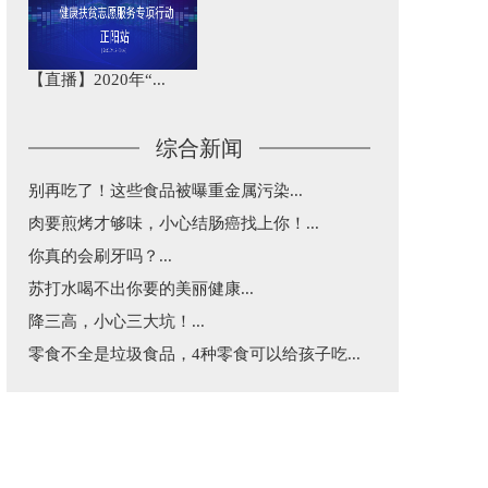
【直播】2020年“...
综合新闻
别再吃了！这些食品被曝重金属污染...
肉要煎烤才够味，小心结肠癌找上你！...
你真的会刷牙吗？...
苏打水喝不出你要的美丽健康...
降三高，小心三大坑！...
零食不全是垃圾食品，4种零食可以给孩子吃...
益生菌和益生元不是“万能药”，这篇告诉你...
五一出行，超实用乘车建议...
每天三分钟，纵览天下医事！...
涂防晒还是被晒黑了究竟咋回事？...