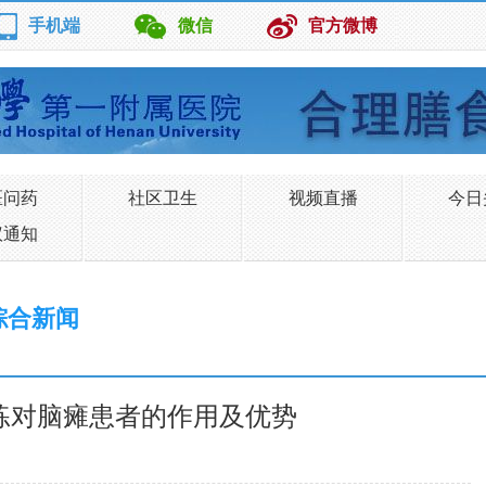
手机端
微信
官方微博
医问药
社区卫生
视频直播
今日
议通知
综合新闻
练对脑瘫患者的作用及优势