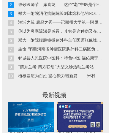
致敬医师节：库喜龙——这位“老”中医是个90后...
2
郑大一附院消化病院院长刘冰熔和他的NOTES技术...
3
鸿渐之翼 后起之秀——记郑州大学第一附属医院胃肠外科副主...
4
你以为鼻塞流涕是感冒，其实是这种病又在发作··· ...
5
郑大一附院腹腔镜微创外科主任医师张豫峰教授...
6
生命·守望|河南省肿瘤医院胸外科二病区负责人巴玉峰...
7
郸城县人民医院中医科：特色中医 福佑康宁...
8
“情系兰考·四方联动”大型义诊活动兰考站 ...
9
植根基层为百姓 凝心聚力谱新篇 ——米村镇中心卫生院工作...
10
最新视频