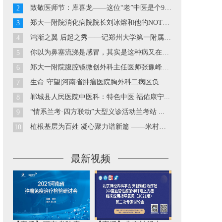
致敬医师节：库喜龙——这位“老”中医是个90后...
2
郑大一附院消化病院院长刘冰熔和他的NOTES技术...
3
鸿渐之翼 后起之秀——记郑州大学第一附属医院胃肠外科副主...
4
你以为鼻塞流涕是感冒，其实是这种病又在发作··· ...
5
郑大一附院腹腔镜微创外科主任医师张豫峰教授...
6
生命·守望|河南省肿瘤医院胸外科二病区负责人巴玉峰...
7
郸城县人民医院中医科：特色中医 福佑康宁...
8
“情系兰考·四方联动”大型义诊活动兰考站 ...
9
植根基层为百姓 凝心聚力谱新篇 ——米村镇中心卫生院工作...
10
最新视频