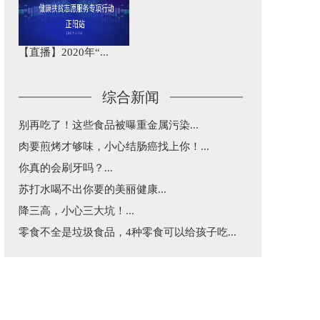
【直播】2020年“...
综合新闻
别再吃了！这些食品被曝重金属污染...
肉要煎烤才够味，小心结肠癌找上你！...
你真的会刷牙吗？...
苏打水喝不出你要的美丽健康...
降三高，小心三大坑！...
零食不全是垃圾食品，4种零食可以给孩子吃...
益生菌和益生元不是“万能药”，这篇告诉你...
五一出行，超实用乘车建议...
每天三分钟，纵览天下医事！...
涂防晒还是被晒黑了究竟咋回事？...