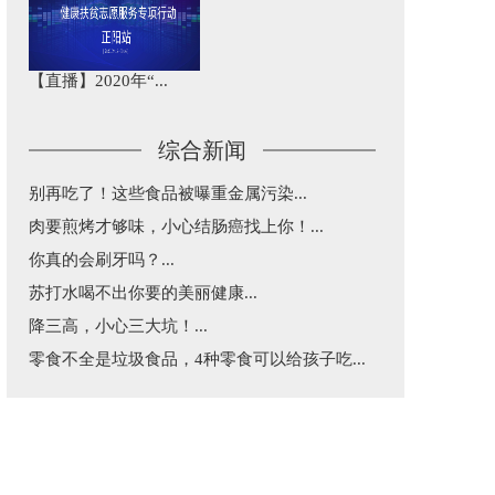
【直播】2020年“...
综合新闻
别再吃了！这些食品被曝重金属污染...
肉要煎烤才够味，小心结肠癌找上你！...
你真的会刷牙吗？...
苏打水喝不出你要的美丽健康...
降三高，小心三大坑！...
零食不全是垃圾食品，4种零食可以给孩子吃...
益生菌和益生元不是“万能药”，这篇告诉你...
五一出行，超实用乘车建议...
每天三分钟，纵览天下医事！...
涂防晒还是被晒黑了究竟咋回事？...