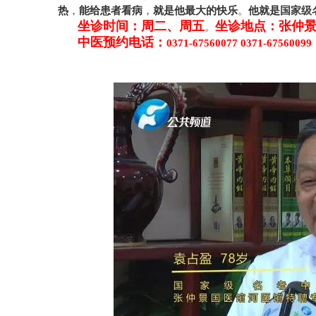
热
能给患者看病
就是他最大的快乐
他就是
，
，
。
国家级
坐诊时间：周二、周五
坐诊地点：张仲
。
中医预约电话：
0371-67560077 0371-67560099