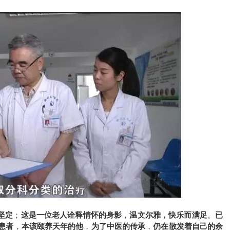
坚定
这是一位老人诠释情怀的身影
温文尔雅，快乐而满足
已
；
，
。
患者
本该颐养天年的他
为了中医的传承
仍在散发着自己的余
，
，
，