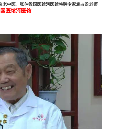
张仲景国医馆河医馆特聘专家
名老中医
、
袁占盈老师
景国医馆河医馆