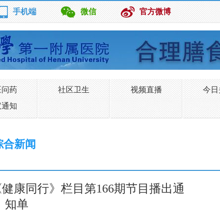
手机端
微信
官方微博
医问药
社区卫生
视频直播
今日
议通知
综合新闻
健康同行》栏目第166期节目播出通
知单