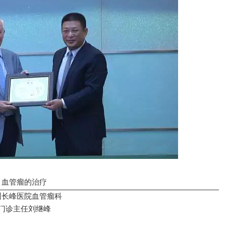
血管瘤的治疗
州长峰医院血管瘤科
门诊主任刘继峰