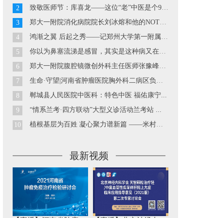
致敬医师节：库喜龙——这位“老”中医是个90后...
2
郑大一附院消化病院院长刘冰熔和他的NOTES技术...
3
鸿渐之翼 后起之秀——记郑州大学第一附属医院胃肠外科副主...
4
你以为鼻塞流涕是感冒，其实是这种病又在发作··· ...
5
郑大一附院腹腔镜微创外科主任医师张豫峰教授...
6
生命·守望|河南省肿瘤医院胸外科二病区负责人巴玉峰...
7
郸城县人民医院中医科：特色中医 福佑康宁...
8
“情系兰考·四方联动”大型义诊活动兰考站 ...
9
植根基层为百姓 凝心聚力谱新篇 ——米村镇中心卫生院工作...
10
最新视频