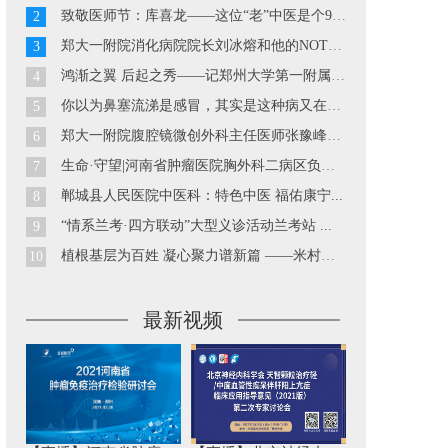
致敬医师节：库喜龙——这位“老”中医是个90后...
2
郑大一附院消化病院院长刘冰熔和他的NOTES技术...
3
鸿渐之翼 后起之秀——记郑州大学第一附属医院胃肠外科副主...
4
你以为鼻塞流涕是感冒，其实是这种病又在发作··· ...
5
郑大一附院腹腔镜微创外科主任医师张豫峰教授...
6
生命·守望|河南省肿瘤医院胸外科二病区负责人巴玉峰...
7
郸城县人民医院中医科：特色中医 福佑康宁...
8
“情系兰考·四方联动”大型义诊活动兰考站 ...
9
植根基层为百姓 凝心聚力谱新篇 ——米村镇中心卫生院工作...
10
最新视频