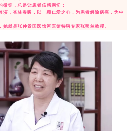
的微笑，总是让患者倍感亲切；
兼济，杏林春暖，以一颗仁爱之心，为患者解除病痛，为中
，
她就是张仲景国医馆河医馆特聘专家张照兰教授。