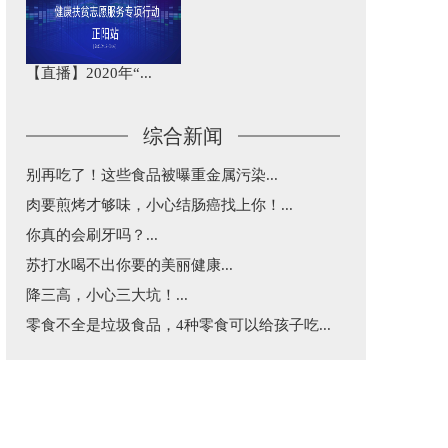
【直播】2020年“...
综合新闻
别再吃了！这些食品被曝重金属污染...
肉要煎烤才够味，小心结肠癌找上你！...
你真的会刷牙吗？...
苏打水喝不出你要的美丽健康...
降三高，小心三大坑！...
零食不全是垃圾食品，4种零食可以给孩子吃...
益生菌和益生元不是“万能药”，这篇告诉你...
五一出行，超实用乘车建议...
每天三分钟，纵览天下医事！...
涂防晒还是被晒黑了究竟咋回事？...