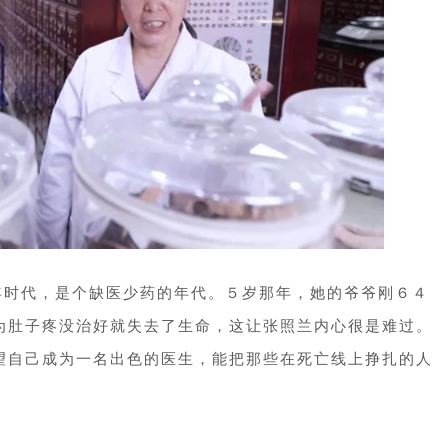
年时代，是个缺医少药的年代。５岁那年，她的爷爷刚６４
为肚子疼没治好就失去了生命，这让张照兰内心很是难过。
望自己成为一名出色的医生，能把那些在死亡线上挣扎的人