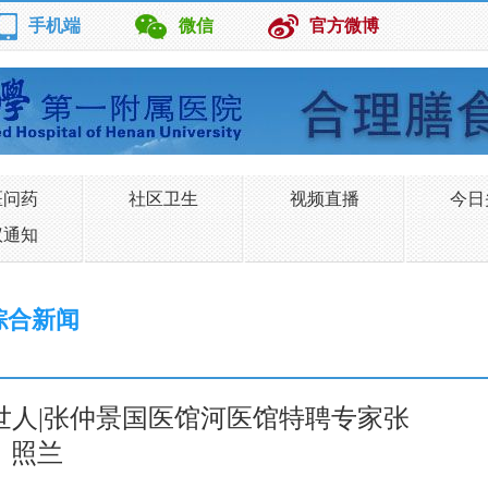
手机端
微信
官方微博
医问药
社区卫生
视频直播
今日
议通知
综合新闻
世人|张仲景国医馆河医馆特聘专家张
照兰