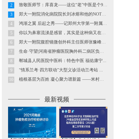
致敬医师节：库喜龙——这位“老”中医是个90后...
2
郑大一附院消化病院院长刘冰熔和他的NOTES技术...
3
鸿渐之翼 后起之秀——记郑州大学第一附属医院胃肠外科副主...
4
你以为鼻塞流涕是感冒，其实是这种病又在发作··· ...
5
郑大一附院腹腔镜微创外科主任医师张豫峰教授...
6
生命·守望|河南省肿瘤医院胸外科二病区负责人巴玉峰...
7
郸城县人民医院中医科：特色中医 福佑康宁...
8
“情系兰考·四方联动”大型义诊活动兰考站 ...
9
植根基层为百姓 凝心聚力谱新篇 ——米村镇中心卫生院工作...
10
最新视频