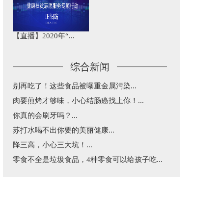
【直播】2020年“...
综合新闻
别再吃了！这些食品被曝重金属污染...
肉要煎烤才够味，小心结肠癌找上你！...
你真的会刷牙吗？...
苏打水喝不出你要的美丽健康...
降三高，小心三大坑！...
零食不全是垃圾食品，4种零食可以给孩子吃...
益生菌和益生元不是“万能药”，这篇告诉你...
五一出行，超实用乘车建议...
每天三分钟，纵览天下医事！...
涂防晒还是被晒黑了究竟咋回事？...