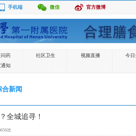
手机端
微信
官方微博
医问药
社区卫生
视频直播
今日
议通知
综合新闻
？全城追寻！
650次