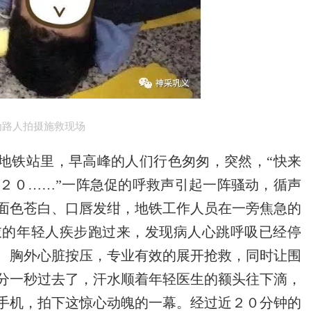
为路人拍摄施救现场
地铁站里，早高峰的人们行色匆匆，突然，“快来
２０……”一阵急促的呼救声引起一阵骚动，循声
面色苍白、口唇发绀，地铁工作人员在一旁焦急的
衣的年轻人疾步跑过来，发现病人心跳呼吸已经停
、胸外心脏按压，专业有效的展开抢救，同时让围
分一秒过去了，汗水顺着年轻医生的额头往下滴，
手机，拍下这惊心动魄的一幕。经过近２０分钟的