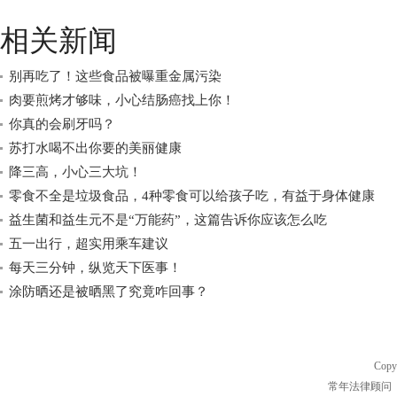
相关新闻
别再吃了！这些食品被曝重金属污染
肉要煎烤才够味，小心结肠癌找上你！
你真的会刷牙吗？
苏打水喝不出你要的美丽健康
降三高，小心三大坑！
零食不全是垃圾食品，4种零食可以给孩子吃，有益于身体健康
益生菌和益生元不是“万能药”，这篇告诉你应该怎么吃
五一出行，超实用乘车建议
每天三分钟，纵览天下医事！
涂防晒还是被晒黑了究竟咋回事？
Copy
常年法律顾问 