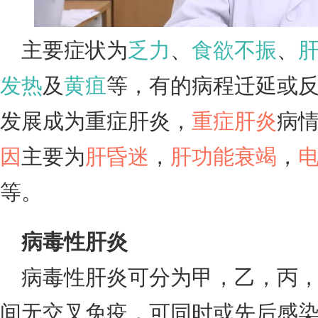
主要症状为
乏力
、
食欲不振
、
发热
及
黄疽
等，有的病程迁延或
发展成为重症肝炎，
重症肝炎
病
因
主要为
肝昏迷
，
肝功能衰竭
，
等。
病毒性肝炎
病毒性肝炎可分为甲，乙，丙
间无交叉免疫，可同时或先后感