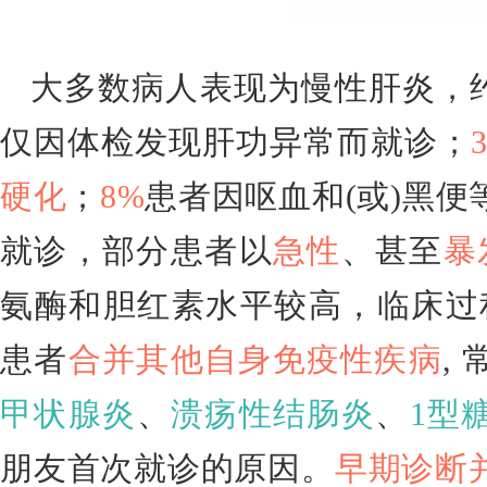
大多数病人表现为慢性肝炎，
仅因体检发现肝功异常而就诊；
硬化
；
8%
患者因呕血和(或)黑便
就诊，部分患者以
急性
、甚至
暴
氨酶和胆红素水平较高，临床过
患者
合并其他自身免疫性疾病
,
甲状腺炎
、
溃疡性结肠炎
、
1型
朋友首次就诊的原因。
早期诊断