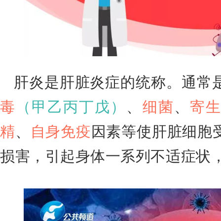
肝炎是肝脏炎症的统称。通常
毒
（甲乙丙丁戊）
、
细菌
、
寄
精
、
自身免疫
因素等使肝脏细胞
损害，引起身体一系列不适症状