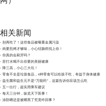
网
）
相关新闻
别再吃了！这些食品被曝重金属污染
肉要煎烤才够味，小心结肠癌找上你！
你真的会刷牙吗？
苏打水喝不出你要的美丽健康
降三高，小心三大坑！
零食不全是垃圾食品，4种零食可以给孩子吃，有益于身体健康
益生菌和益生元不是“万能药”，这篇告诉你应该怎么吃
五一出行，超实用乘车建议
每天三分钟，纵览天下医事！
涂防晒还是被晒黑了究竟咋回事？