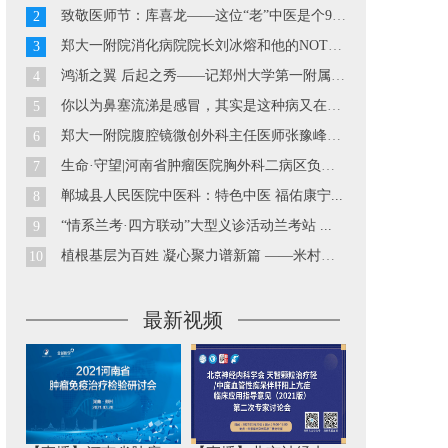
致敬医师节：库喜龙——这位“老”中医是个90后...
2
郑大一附院消化病院院长刘冰熔和他的NOTES技术...
3
鸿渐之翼 后起之秀——记郑州大学第一附属医院胃肠外科副主...
4
你以为鼻塞流涕是感冒，其实是这种病又在发作··· ...
5
郑大一附院腹腔镜微创外科主任医师张豫峰教授...
6
生命·守望|河南省肿瘤医院胸外科二病区负责人巴玉峰...
7
郸城县人民医院中医科：特色中医 福佑康宁...
8
“情系兰考·四方联动”大型义诊活动兰考站 ...
9
植根基层为百姓 凝心聚力谱新篇 ——米村镇中心卫生院工作...
10
最新视频