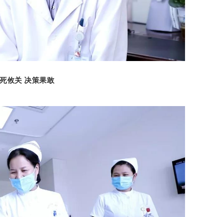
死攸关 决策果敢