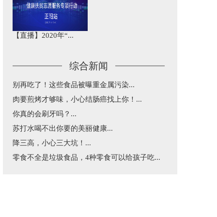
【直播】2020年“...
综合新闻
别再吃了！这些食品被曝重金属污染...
肉要煎烤才够味，小心结肠癌找上你！...
你真的会刷牙吗？...
苏打水喝不出你要的美丽健康...
降三高，小心三大坑！...
零食不全是垃圾食品，4种零食可以给孩子吃...
益生菌和益生元不是“万能药”，这篇告诉你...
五一出行，超实用乘车建议...
每天三分钟，纵览天下医事！...
涂防晒还是被晒黑了究竟咋回事？...