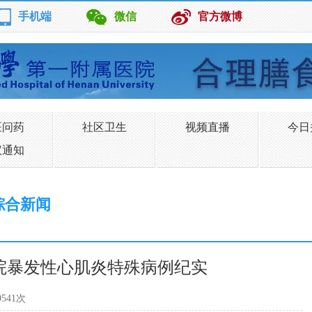
手机端
微信
官方微博
医问药
社区卫生
视频直播
今日
议通知
综合新闻
院暴发性心肌炎特殊病例纪实
541次