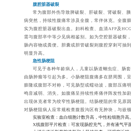
腹腔脏器破裂
常为腹部外伤导致脾破裂、肝破裂、肾破裂、胰
病突然，持续性腹痛常涉及全腹，常伴休克。全腹
实为腹腔脏器破裂出血。妇科检查、血清AFP及HC
需与腹部卒中等少见病相鉴别。如为空腔脏器破裂
肠内容物或粪便。胆囊或胆管破裂则腹腔穿刺可抽
明显升高。
急性肠梗阻
可见于各种年龄病人，儿童以肠道蛔虫症、肠套
由肠肿瘤等引起为多。小肠梗阻腹痛多在脐周围，
膨隆或腹部不对称，可见肠型或蠕动波，腹部压痛
鸣音减弱、消失。如腹痛呈持续性疼痛伴阵发性加
出现休克者常为绞窄性肠梗阻。结肠梗阻的常见原
对肠梗阻病人应常规检查腹股沟区有无肿块，与嵌
实验室检查：血白细胞计数升高，中性粒细胞升高
X线腹部平片检查：可发现肠腔充气，并有液气平