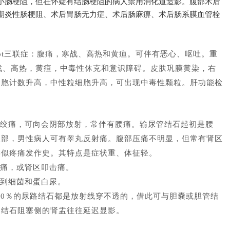
小肠梗阻，但在怀疑有结肠梗阻的病人禁用消化道造影。腹部术后
期炎性肠梗阻、术后胃肠无力症、术后肠麻痹、术后肠系膜血管栓
cot三联症：腹痛，寒战、高热和黄疸。可伴有恶心、呕吐。重
，寒战、高热，黄疸，中毒性休克和意识障碍。皮肤巩膜黄染，右
细胞计数升高，中性粒细胞升高，可出现中毒性颗粒。肝功能检
绞痛，可向会阴部放射，常伴有腰痛。输尿管结石起初是腰
腹部，男性病人可有睾丸反射痛。腹部压痛不明显，但常有肾区
类似疼痛发作史。其特点是症状重、体征轻。
痛，或肾区叩击痛。
到细菌和蛋白尿。
90％的尿路结石都是放射线穿不透的，借此可与胆囊或胆管结
，结石阻塞侧的肾盂往往延迟显影。