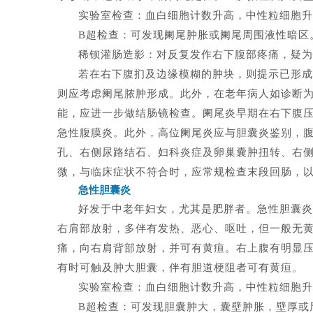
实验室检查：血白细胞计数升高，中性粒细胞升
B
超检查：可发现阑尾肿胀或阑尾周围液性暗区
稀钡灌肠造影：对反复发作右下腹部疼痛，疑为
若在右下腹扪及边缘模糊的肿块，则提示已形成
则应考虑阑尾脓肿形成。此外，在老年病人如诊断
能，应进一步做结肠镜检查。阑尾炎早期在右下腹
急性腹膜炎。此外，高位阑尾炎应与胆囊炎鉴别，
孔、右侧尿路结石、妇科炎症及卵巢囊肿扭转、右
微，与临床症状不符合时，应常规检查末段回肠，以排除
急性胆囊炎
好发于中老年妇女，尤其是肥胖者。急性胆囊炎
右肩部放射，多伴有发热、恶心、呕吐，但一般无
痛，向右肩背部放射，并可有黄疸。右上腹有明显压痛
有时可触及肿大胆囊，伴有胆道梗阻者可有黄疸。
实验室检查：血白细胞计数升高，中性粒细胞升
B
超检查：可发现胆囊肿大，囊壁肿胀，壁厚或