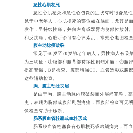
急性心肌梗死
急性心肌梗死和急性心包炎的症状有时很像急性
见于中老年人，心肌梗死的部位如在膈面，尤其是
发作，呈持续性痛，并向左肩或双臂内侧部位放射
和反跳痛，心脏听诊可有心律紊乱，常规心电图检
腹主动脉瘤破裂
常见于60岁至70岁的老年病人，男性病人有
为三联征：①腹部和腰背部持续性剧烈疼痛；②腹
提高警惕，B超检查、腹部增强CT、血管造影或腹
这些辅助检查。
胸、腹主动脉夹层
是由于胸、腹主动脉内膜破裂而外层尚完整，高
史，表现为胸部或腹部剧烈疼痛，而腹部检查可无明
像检查有助于诊断。
肠系膜血管栓塞或血栓形成
肠系膜血管栓塞多有心肌梗死或房颤病史，而血