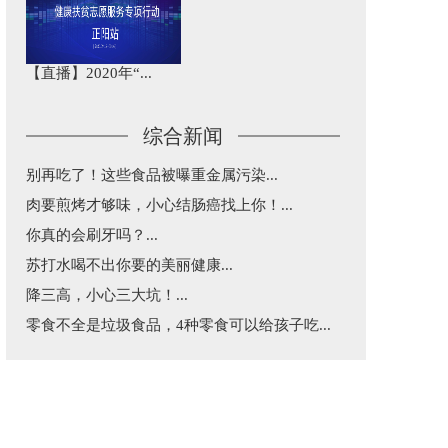
【直播】2020年“...
综合新闻
别再吃了！这些食品被曝重金属污染...
肉要煎烤才够味，小心结肠癌找上你！...
你真的会刷牙吗？...
苏打水喝不出你要的美丽健康...
降三高，小心三大坑！...
零食不全是垃圾食品，4种零食可以给孩子吃...
益生菌和益生元不是“万能药”，这篇告诉你...
五一出行，超实用乘车建议...
每天三分钟，纵览天下医事！...
涂防晒还是被晒黑了究竟咋回事？...