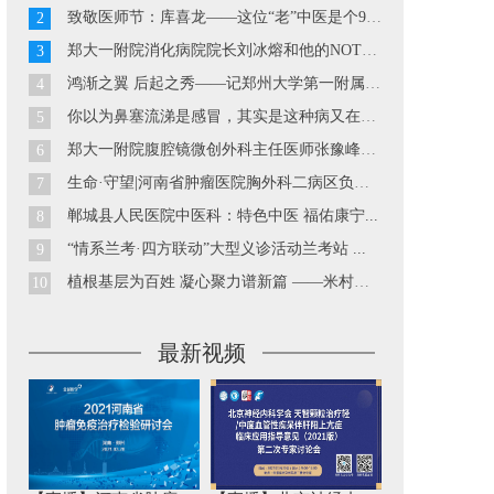
致敬医师节：库喜龙——这位“老”中医是个90后...
2
郑大一附院消化病院院长刘冰熔和他的NOTES技术...
3
鸿渐之翼 后起之秀——记郑州大学第一附属医院胃肠外科副主...
4
你以为鼻塞流涕是感冒，其实是这种病又在发作··· ...
5
郑大一附院腹腔镜微创外科主任医师张豫峰教授...
6
生命·守望|河南省肿瘤医院胸外科二病区负责人巴玉峰...
7
郸城县人民医院中医科：特色中医 福佑康宁...
8
“情系兰考·四方联动”大型义诊活动兰考站 ...
9
植根基层为百姓 凝心聚力谱新篇 ——米村镇中心卫生院工作...
10
最新视频