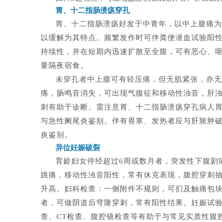
胃、十二指肠溃疡穿孔
胃、十二指肠溃疡好发于中青年，以中上腹痛为
以缓解为其特点。频繁发作时可伴粪便潜血试验阳
持续性，并在短期内迅速扩散至全腹，可有恶心、
量隔夜宿食。
未穿孔者中上腹可有轻压痛，但无肌紧张，亦无
痛，肠鸣音消失，可出现气腹征和移动性浊音，肝
刺有助于诊断。需注意胃、十二指肠溃疡穿孔病人
与急性阑尾炎鉴别。伴有畏寒、发热者应与肝脓肿
炎鉴别。
异位妊娠破裂
育龄妇女停经超过6周或数月者，突发性下腹剧
跳痛，移动性浊音阳性，常有休克表现，腹腔穿刺抽
升高。妇科检查：一侧附件不规则，可扪及触痛包
者，可做阴道后穹隆穿刺，常有阳性结果。妊娠试验
查、CT检查、腹腔镜检查等有助于与常见实质性腹