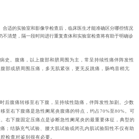
、合适的实验室和影像学检查后，临床医生才能准确区分哪些情况
仍不清楚，隔一段时间进行重复查体和实验室检查将有助于明确诊
病史。腹痛，以上腹部和脐周围为主，常呈持续性痛伴阵发性
上腹部或脐周围压痛，多无肌紧张，更无反跳痛，肠鸣音稍亢
时后腹痛转移至右下腹，呈持续性隐痛，伴阵发性加剧。少数
移至右下腹痛是急性阑尾炎腹痛的特点，约占70%至80%。可
差。右下腹固定压痛点是诊断急性阑尾炎的最重要体征，典型的
、反跳痛；结肠充气试验、腰大肌试验或闭孔内肌试验阳性不仅有助
盆腔检查对鉴别很有必要。