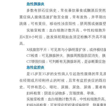
急性胰腺炎
多数有胆石症病史，常在暴饮暴食或酗酒后突然
重症病人腹痛迅速扩散至全腹，常有发热，并早期
跳痛，可有黄疸、移动性浊音阳性，脐周围或侧腹
实验室检查：血白细胞计数升高，中性粒细胞升
后6至8小时后，故发病初期如血清淀粉酶不升高不
高。
X
线腹部平片：可见胃与小肠明显扩张，或伴横结
CT
检查：可见胰腺肿大、胰腺周围脂肪层消失、胰
CT
增强扫描：可判断有无胰腺坏死，是诊断重症急
急性盆腔炎
是15岁至35岁的女性病人引起急性腹痛的常
在经期或月经刚停止的时候，且常有盆腔炎症的既
史。可伴有恶心、呕吐、尿频、尿急、尿痛，重者
妇科检查：阴道分泌物多，宫颈摆痛、举痛。
实验室检查：血白细胞计数升高，中性粒细胞升高
妇科B超检查：可发现盆腔积液或输卵管、卵巢囊