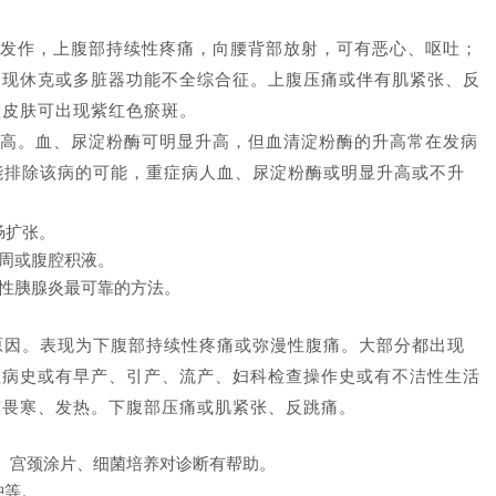
发作，上腹部持续性疼痛，向腰背部放射，可有恶心、呕吐；
出现休克或多脏器功能不全综合征。上腹压痛或伴有肌紧张、反
壁皮肤可出现紫红色瘀斑。
高。血、尿淀粉酶可明显升高，但血清淀粉酶的升高常在发病
能排除该病的可能，重症病人血、尿淀粉酶或明显升高或不升
肠扩张。
周或腹腔积液。
性胰腺炎最可靠的方法。
见原因。表现为下腹部持续性疼痛或弥漫性腹痛。大部分都出现
往病史或有早产、引产、流产、妇科检查操作史或有不洁性生活
有畏寒、发热。下腹部压痛或肌紧张、反跳痛。
。宫颈涂片、细菌培养对诊断有帮助。
肿等。