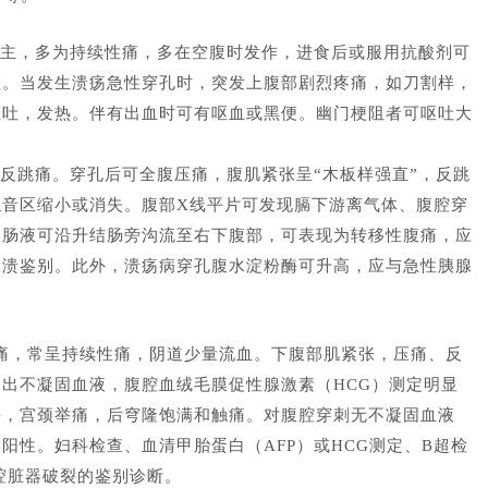
主，多为持续性痛，多在空腹时发作，进食后或服用抗酸剂可
性。当发生溃疡急性穿孔时，突发上腹部剧烈疼痛，如刀割样，
呕吐，发热。伴有出血时可有呕血或黑便。幽门梗阻者可呕吐大
反跳痛。穿孔后可全腹压痛，腹肌紧张呈“木板样强直”，反跳
浊音区缩小或消失。腹部X线平片可发现膈下游离气体、腹腔穿
胃肠液可沿升结肠旁沟流至右下腹部，可表现为转移性腹痛，应
破溃鉴别。此外，溃疡病穿孔腹水淀粉酶可升高，应与急性胰腺
痛，常呈持续性痛，阴道少量流血。下腹部肌紧张，压痛、反
出不凝固血液，腹腔血绒毛膜促性腺激素（HCG）测定明显
块，宫颈举痛，后穹隆饱满和触痛。对腹腔穿刺无不凝固血液
阳性。妇科检查、血清甲胎蛋白（AFP）或HCG测定、B超检
腔脏器破裂的鉴别诊断。