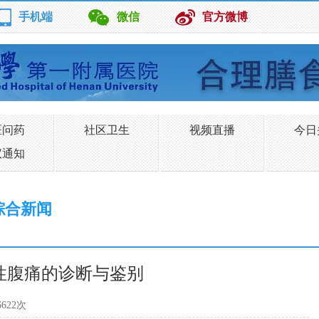
手机端
微信
官方微博
医问药
社区卫生
视频直播
今日
议通知
综合新闻
急性腹痛的诊断与鉴别
622次