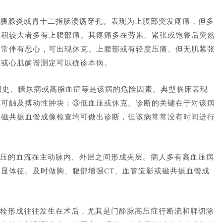
胰腺炎或胃十二指肠溃疡穿孔。表现为上腹部突发疼痛，但多
面积较大者多有上腹部痛。其疼痛多在劳累、紧张或饱餐后突然
。常伴有恶心，可出现休克。上腹部或有轻度压痛、但无肌紧张
查或心肌酶谱测定可以确诊本病。
吸烟史、糖尿病或高脂血症等是该病的危险因素。典型临床表现
部可触及搏动性肿块；③低血压或休克。诊断的关键在于对该病
部磁共振血管成像检查均可做出诊断，但该病常常没有时间进行
压的血流在主动脉内、外层之间形成夹层。病人多有高血压病
显体征。及时做胸、腹部增强CT、血管造影或磁共振血管成
栓形成往往发生在术后，尤其是门静脉高压症行断流和脾切除