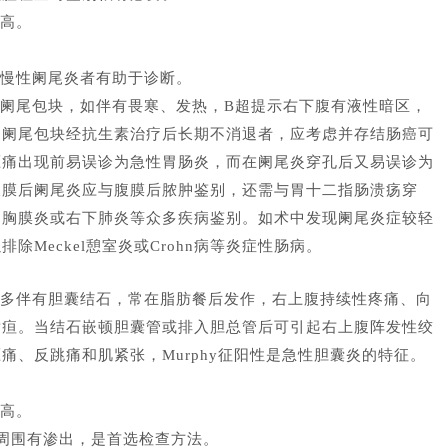
高。
。
慢性阑尾炎者有助于诊断。
阑尾包块，如伴有畏寒、发热，B超提示右下腹有液性暗区，
为阑尾包块经抗生素治疗后长期不消退者，应考虑并存结肠癌可
压痛出现前易误诊为急性胃肠炎，而在阑尾炎穿孔后又易误诊为
腹膜后阑尾炎应与腹膜后脓肿鉴别，还需与胃十二指肠溃疡穿
侧胸膜炎或右下肺炎等众多疾病鉴别。如术中发现阑尾炎症较轻
Meckel憩室炎或Crohn病等炎症性肠病。
多伴有胆囊结石，常在脂肪餐后发作，右上腹持续性疼痛、向
黄疸。当结石嵌顿胆囊管或排入胆总管后可引起右上腹阵发性绞
、反跳痛和肌紧张，Murphy征阳性是急性胆囊炎的特征。
高。
周围有渗出，是首选检查方法。