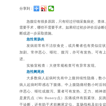
分享到：
急腹症有很多原因，只有经过仔细采集病史、查体
需要手术，哪些不需要手术。如果经过初步评价后诊断
断或进一步采取措施。
急性胃肠炎
发病前常有不洁饮食史，或共餐者也有类似症状
加剧。常伴恶心、呕吐、腹泻，亦可有发热。可有
进。
实验室检查：大便常规检查可有异常发现。
急性阑尾炎
大多数病人起病时先有中上腹持续性隐痛，数小
病人起病时即感右下腹痛。中上腹隐痛经数小时后转
伴恶心、呕吐或腹泻。重者可有发热、乏力、精神
是麦氏点（Mc Bunery点）压痛或伴有肌紧张
于诊断，还有助于术前阑尾定位。直肠指检及妇女