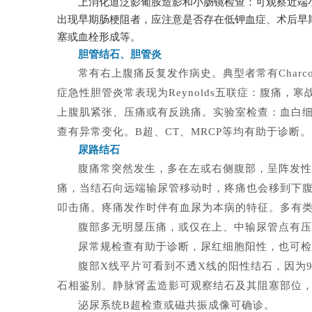
上消化道泛影葡胺造影和小肠镜检查：可观察近端
出现早期肠梗阻者，应注意是否存在低钾血症、术后早
塞或血栓形成等。
胆管结石、胆管炎
常有右上腹痛反复发作病史。典型者常有Char
症急性胆管炎常表现为Reynolds五联症：腹痛
上腹肌紧张、压痛或有反跳痛。实验室检查：血白
查有异常变化。B超、CT、MRCP等均有助于诊断。
尿路结石
腹痛常突然发生，多在左或右侧腹部，呈阵发性
痛，当结石向远端输尿管移动时，疼痛也会移到下
叩击痛。疼痛发作时伴有血尿为本病的特征。多有
腹部多无明显压痛，或仅在上、中输尿管点有压
尿常规检查有助于诊断，尿红细胞阳性，也可检
腹部X线平片可看到不透X线的阳性结石，因为
石相鉴别。静脉肾盂造影可观察结石及其阻塞部位
泌尿系统B超检查或磁共振成像可确诊。