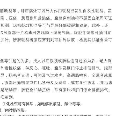
腺断裂等，肝癌病灶可因外力作用破裂或发生自发性破裂。发
膨隆，压痛、肌紧张和反跳痛。腹腔穿刺抽得不凝固血液即可证
G检测、B超或CT检查等可与异位妊娠破裂相鉴别。此外，还
，X线腹部平片检查可发现膈下游离气体，腹腔穿刺常可抽到胃
到胆汁。膀胱破裂者腹腔穿刺则可抽到尿液，检测其肌酐含量可
叠等引起的为多。成人以疝嵌顿或肠粘连引起的为多，老人则
呈阵发性绞痛，伴恶心、呕吐、腹胀及肛门停止排便排气。腹部
明显，肠鸣音亢进，可闻及气过水声、高调肠鸣音、金属音或肠
剧，腹部压痛明显或伴肌紧张及反跳痛，或有血性腹水，并迅速
因是结肠癌、肠套叠和肠扭转，常有腹胀和肛门停止排便排气。
顿疝鉴别。
。生化检查可有异常，如电解质紊乱、酸中毒等。
面、闭襻肠管影。