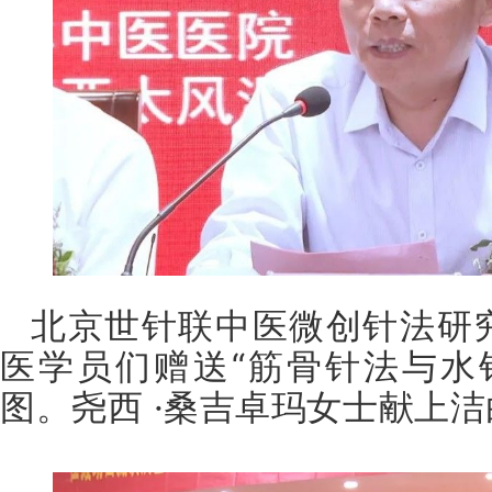
北京世针联中医微创针法研
医学员们赠送“筋骨针法与水
图。尧西 ·桑吉卓玛女士献上